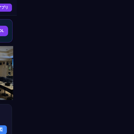
アプリ
DL
図