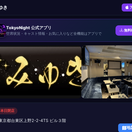
ゆき
TokyoNight 公式アプリ
無料
空席状況・キャスト情報・お気に入りなど全機能はアプリで
 本日閉店
東京都台東区上野2-2-4TS ビル３階
地