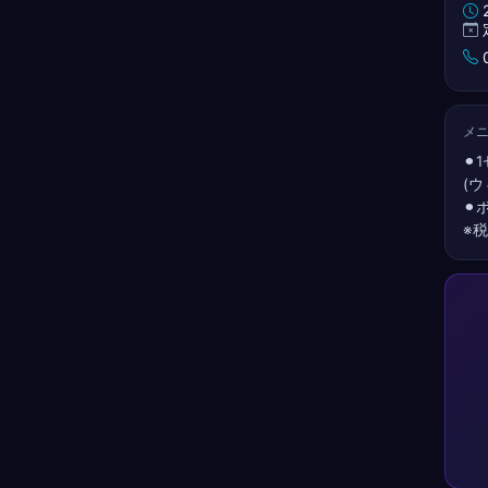
2
0
メ
⚫︎
(
⚫︎
※税