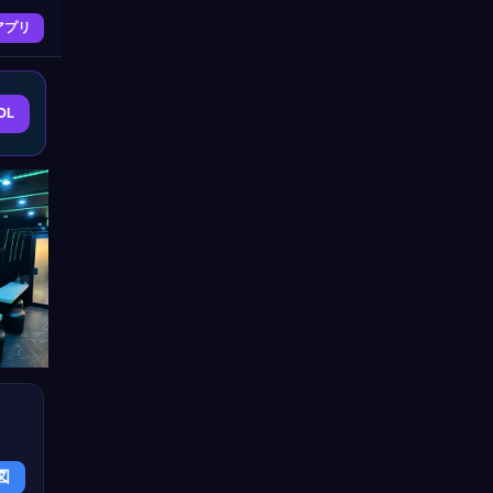
アプリ
DL
図